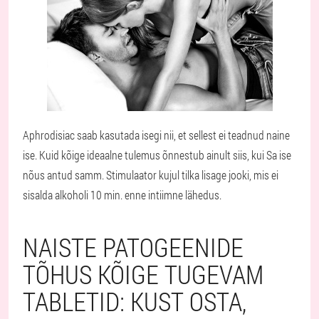
Aphrodisiac saab kasutada isegi nii, et sellest ei teadnud naine
ise. Kuid kõige ideaalne tulemus õnnestub ainult siis, kui Sa ise
nõus antud samm. Stimulaator kujul tilka lisage jooki, mis ei
sisalda alkoholi 10 min. enne intiimne lähedus.
NAISTE PATOGEENIDE
TÕHUS KÕIGE TUGEVAM
TABLETID: KUST OSTA,