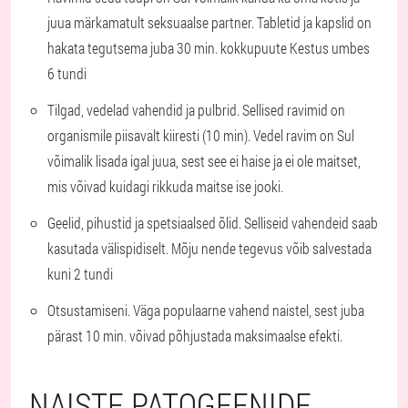
juua märkamatult seksuaalse partner. Tabletid ja kapslid on
hakata tegutsema juba 30 min. kokkupuute Kestus umbes
6 tundi
Tilgad, vedelad vahendid ja pulbrid. Sellised ravimid on
organismile piisavalt kiiresti (10 min). Vedel ravim on Sul
võimalik lisada igal juua, sest see ei haise ja ei ole maitset,
mis võivad kuidagi rikkuda maitse ise jooki.
Geelid, pihustid ja spetsiaalsed õlid. Selliseid vahendeid saab
kasutada välispidiselt. Mõju nende tegevus võib salvestada
kuni 2 tundi
Otsustamiseni. Väga populaarne vahend naistel, sest juba
pärast 10 min. võivad põhjustada maksimaalse efekti.
NAISTE PATOGEENIDE