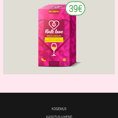
39€
KOGEMUS
KASUTUSJUHEND