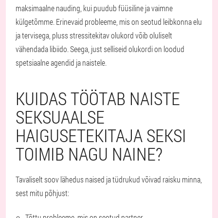
maksimaalne nauding, kui puudub füüsiline ja vaimne
külgetõmme. Erinevaid probleeme, mis on seotud leibkonna elu
ja tervisega, pluss stressitekitav olukord võib oluliselt
vähendada libiido. Seega, just selliseid olukordi on loodud
spetsiaalne agendid ja naistele.
KUIDAS TÖÖTAB NAISTE
SEKSUAALSE
HAIGUSETEKITAJA SEKSI
TOIMIB NAGU NAINE?
Tavaliselt soov lähedus naised ja tüdrukud võivad raisku minna,
sest mitu põhjust:
Tõttu probleeme, mis on seotud partner