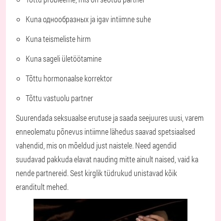
Kuna однообразных ja igav intiimne suhe
Kuna teismeliste hirm
Kuna sageli ületöötamine
Tõttu hormonaalse korrektor
Tõttu vastuolu partner
Suurendada seksuaalse erutuse ja saada seejuures uusi, varem
enneolematu põnevus intiimne lähedus saavad spetsiaalsed
vahendid, mis on mõeldud just naistele. Need agendid
suudavad pakkuda elavat nauding mitte ainult naised, vaid ka
nende partnereid. Sest kirglik tüdrukud unistavad kõik
eranditult mehed.