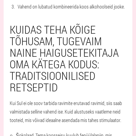
Vahend on lubatud kombineerida koos alkohoolseid jooke.
KUIDAS TEHA KÕIGE
TÕHUSAM, TUGEVAIM
NAINE HAIGUSETEKITAJA
OMA KÄTEGA KODUS:
TRADITSIOONILISED
RETSEPTID
Kui Sul ei ole soov tarbida ravimite erutavad ravimid, siis saab
valmistada selline vahend ise. Kuid alustuseks vaatleme neid
tooteid, mis võivad ideaalne asendada mis tahes stimulaator.
Šokolaad. Tema koosseisu kuulub fenüülalaniin, mis