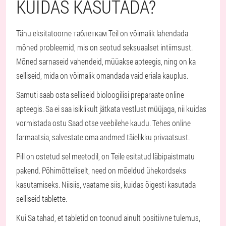
KUIDAS KASUTADA?
Tänu eksitatoorne таблеткам Teil on võimalik lahendada
mõned probleemid, mis on seotud seksuaalset intiimsust.
Mõned sarnaseid vahendeid, müüakse apteegis, ning on ka
selliseid, mida on võimalik omandada vaid eriala kauplus.
Samuti saab osta selliseid bioloogilisi preparaate online
apteegis. Sa ei saa isiklikult jätkata vestlust müüjaga, nii kuidas
vormistada ostu Saad otse veebilehe kaudu. Tehes online
farmaatsia, salvestate oma andmed täielikku privaatsust.
Pill on ostetud sel meetodil, on Teile esitatud läbipaistmatu
pakend. Põhimõtteliselt, need on mõeldud ühekordseks
kasutamiseks. Niisiis, vaatame siis, kuidas õigesti kasutada
selliseid tablette.
Kui Sa tahad, et tabletid on toonud ainult positiivne tulemus,