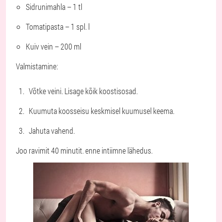
Sidrunimahla – 1 tl
Tomatipasta – 1 spl. l
Kuiv vein – 200 ml
Valmistamine:
Võtke veini. Lisage kõik koostisosad.
Kuumuta koosseisu keskmisel kuumusel keema.
Jahuta vahend.
Joo ravimit 40 minutit. enne intiimne lähedus.