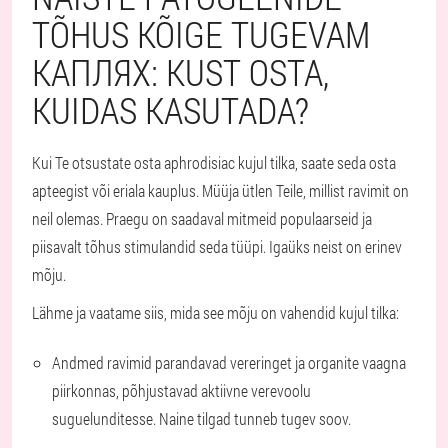
TÕHUS KÕIGE TUGEVAM
КАПЛЯХ: KUST OSTA,
KUIDAS KASUTADA?
Kui Te otsustate osta aphrodisiac kujul tilka, saate seda osta
apteegist või eriala kauplus. Müüja ütlen Teile, millist ravimit on
neil olemas. Praegu on saadaval mitmeid populaarseid ja
piisavalt tõhus stimulandid seda tüüpi. Igaüks neist on erinev
mõju.
Lähme ja vaatame siis, mida see mõju on vahendid kujul tilka:
Andmed ravimid parandavad vereringet ja organite vaagna
piirkonnas, põhjustavad aktiivne verevoolu
suguelunditesse. Naine tilgad tunneb tugev soov.