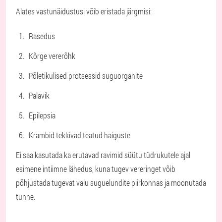
Alates vastunäidustusi võib eristada järgmisi:
Rasedus
Kõrge vererõhk
Põletikulised protsessid suguorganite
Palavik
Epilepsia
Krambid tekkivad teatud haiguste
Ei saa kasutada ka erutavad ravimid süütu tüdrukutele ajal
esimene intiimne lähedus, kuna tugev vereringet võib
põhjustada tugevat valu suguelundite piirkonnas ja moonutada
tunne.