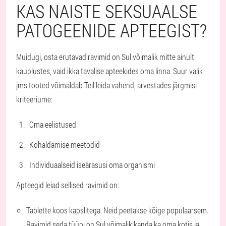
KAS NAISTE SEKSUAALSE
PATOGEENIDE APTEEGIST?
Muidugi, osta erutavad ravimid on Sul võimalik mitte ainult
kauplustes, vaid ikka tavalise apteekides oma linna. Suur valik
jms tooted võimaldab Teil leida vahend, arvestades järgmisi
kriteeriume:
Oma eelistused
Kohaldamise meetodid
Individuaalseid iseärasusi oma organismi
Apteegid leiad sellised ravimid on:
Tablette koos kapslitega. Neid peetakse kõige populaarsem.
Ravimid seda tüüpi on Sul võimalik kanda ka oma kotis ja