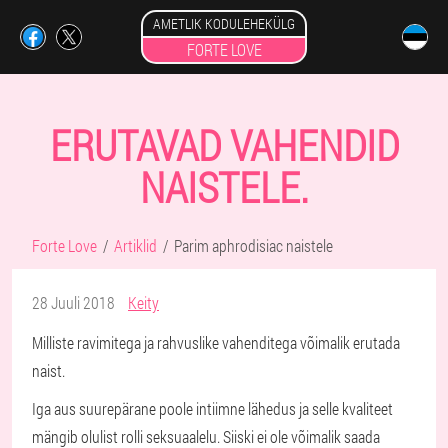
AMETLIK KODULEHEKÜLG
FORTE LOVE
ERUTAVAD VAHENDID
NAISTELE.
Forte Love
Artiklid
Parim aphrodisiac naistele
28 Juuli 2018
Keity
Milliste ravimitega ja rahvuslike vahenditega võimalik erutada
naist.
Iga aus suurepärane poole intiimne lähedus ja selle kvaliteet
mängib olulist rolli seksuaalelu. Siiski ei ole võimalik saada