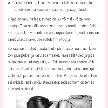
Pärast söömist tilka aktiivsemalt eritub määre tupes tase
tõuseb sensuaalsuse piimanäärmete ja suguelundid.
Tilgad on rahul sellega, et neid on Sul võimalik võtta koos
joogiga. Tavaliselt üks annus sarnane narkootikumide mõeldud
korraga. Paljud vahendid on ühesugune koostis, kuid erinev on
ainult упаковками. See sõltub firma-tootja.
Korraga on lubatud kasutada üks stimulaator, näiteks tilka ei
tohi juua pulber ja kasutada määret. Peale selle tuleb järgida
ravimi annust, nii nagu siis, kui Teil suurendada annust võib
esineda kõrvaltoimeid. Kui on vaja tarvitada ravimit korraga,
võite leida juhiseid, mis on lisatud teel. Pange tähele, et selline
asi: mida kiiremini mõju stimulaator, seda rohkem on temas
sünteetilisi aineid.