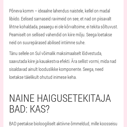
Põneva komm – ideaalne lahendus naistele, kellel on madal
libiido. Eelised sarnaseid ravimeid on see, et nad on piisavalt
lihtne kohaldada, peaaegu ei ole kõrvaltoime, ei tekita sõltuvust.
Peamiselt on sellised vahendid on kiire mõju. Seega loetakse
neid on suurepärased abilised intiimne suhe.
Tänu sellele on Sul võimalik maksimaalselt lõdvestuda,
saavutada kiire ja kauakestva efekti. Ära sellist vormi, mida nad
sisaldavad ainult looduslikke komponente. Seega, need
loetakse täielikult ohutud inimese keha.
NAINE HAIGUSETEKITAJA
BAD: KAS?
BAD peetakse bioloogiliselt aktiivne õmmeldud, mille koosseisu