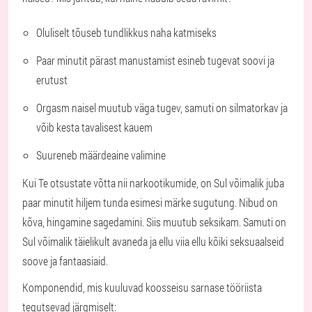
Oluliselt tõuseb tundlikkus naha katmiseks
Paar minutit pärast manustamist esineb tugevat soovi ja
erutust
Orgasm naisel muutub väga tugev, samuti on silmatorkav ja
võib kesta tavalisest kauem
Suureneb määrdeaine valimine
Kui Te otsustate võtta nii narkootikumide, on Sul võimalik juba
paar minutit hiljem tunda esimesi märke sugutung. Nibud on
kõva, hingamine sagedamini. Siis muutub seksikam. Samuti on
Sul võimalik täielikult avaneda ja ellu viia ellu kõiki seksuaalseid
soove ja fantaasiaid.
Komponendid, mis kuuluvad koosseisu sarnase tööriista
tegutsevad järgmiselt: