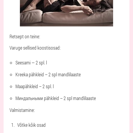
Retsept on teine:
Varuge sellised koostisosad:
Seesami — 2 spl. l
Kreeka pähkleid – 2 spl mandlilaaste
Maapähkleid – 2 spl. l
Миндальными pähkleid – 2 spl mandlilaaste
Valmistamine:
Võtke kõik osad