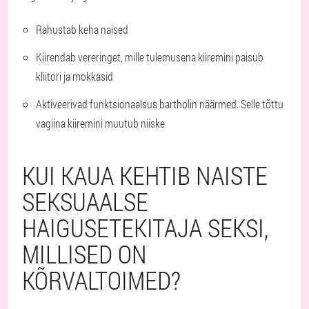
Rahustab keha naised
Kiirendab vereringet, mille tulemusena kiiremini paisub
kliitori ja mokkasid
Aktiveerivad funktsionaalsus bartholin näärmed. Selle tõttu
vagiina kiiremini muutub niiske
KUI KAUA KEHTIB NAISTE
SEKSUAALSE
HAIGUSETEKITAJA SEKSI,
MILLISED ON
KÕRVALTOIMED?