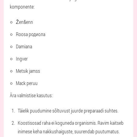
komponente:
Ženšenn
Roosa родиола
Damiana
Ingver
Metsik jamss
Mack peruu
Ära valmistise kasutus:
Täielik puudumine sõltuvust juurde preparaadi suhtes.
Koostisosad raha ei koguneda organismis. Ravim kaitseb
inimese keha nakkushaiguste, suurendab puutumatus.