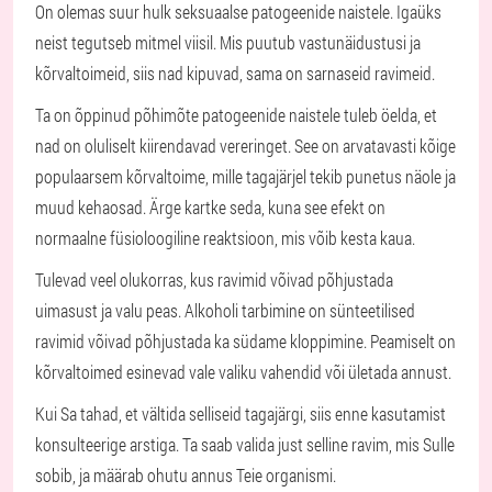
On olemas suur hulk seksuaalse patogeenide naistele. Igaüks
neist tegutseb mitmel viisil. Mis puutub vastunäidustusi ja
kõrvaltoimeid, siis nad kipuvad, sama on sarnaseid ravimeid.
Ta on õppinud põhimõte patogeenide naistele tuleb öelda, et
nad on oluliselt kiirendavad vereringet. See on arvatavasti kõige
populaarsem kõrvaltoime, mille tagajärjel tekib punetus näole ja
muud kehaosad. Ärge kartke seda, kuna see efekt on
normaalne füsioloogiline reaktsioon, mis võib kesta kaua.
Tulevad veel olukorras, kus ravimid võivad põhjustada
uimasust ja valu peas. Alkoholi tarbimine on sünteetilised
ravimid võivad põhjustada ka südame kloppimine. Peamiselt on
kõrvaltoimed esinevad vale valiku vahendid või ületada annust.
Kui Sa tahad, et vältida selliseid tagajärgi, siis enne kasutamist
konsulteerige arstiga. Ta saab valida just selline ravim, mis Sulle
sobib, ja määrab ohutu annus Teie organismi.