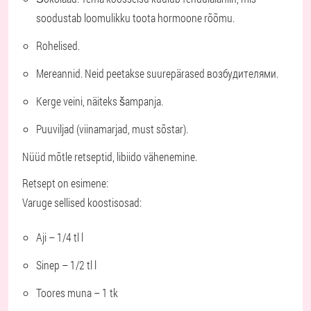
soodustab loomulikku toota hormoone rõõmu.
Rohelised.
Mereannid. Neid peetakse suurepärased возбудителями.
Kerge veini, näiteks šampanja.
Puuviljad (viinamarjad, must sõstar).
Nüüd mõtle retseptid, libiido vähenemine.
Retsept on esimene:
Varuge sellised koostisosad:
Aji – 1/4 tl l
Sinep – 1/2 tl l
Toores muna – 1 tk