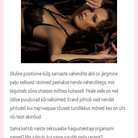
Oluline positiivne külg sarnaste vahendite abil on järgmine:
palju selliseid ravimeid peetakse nende vahenditega, mis
tegutseb sõna otseses mõttes koheselt. Peale selle on neil
üldse puuduvad kõrvaltoimed. Erand juhtub vaid nendel
juhtudel, kui партнерши tõuseb tundlikkus mõned kes on üht
või teist abinõud.
Sama kehtib naiste seksuaalse haigustekitaja organismi
naised? Mis juhtub, kui naine naudib seda ravimit?