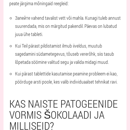
peate järgima mõningaid reegleid:
Запейте vahend tavalist vett või mahla. Kunagi tuleb annust
suurendada, mis on märgitud pakendil. Päevas on lubatud
juua ühe tableti.
Kui Teil pärast pildistamist ilmub iiveldus, muutub
sagedamini südametegevus, tõuseb vererõhk, siis tasub
lõpetada söömine valitud segu ja valida midagi muud.
Kui pärast tablettide kasutamise peamine probleem ei kao,
pöörduge arsti poole, kes valib individuaalset tehnikat ravi.
KAS NAISTE PATOGEENIDE
VORMIS ŠOKOLAADI JA
MILLISEID?