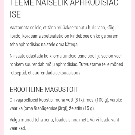
TEEME NAISELIK APHRODISIAC
ISE
Vaatamata sellele, et täna müüakse tohutu hulk raha, kõigi
libiido, kõik sama spetsialistid on kindel: see on kõige parem
teha aphrodisiac naistele oma kätega.
Nii saate edastada kõiki oma tundeid teine pool, ja see on veel
rohkem suurendab mõju aphrodisiac. Tutvustame teile mõned
retseptid, et suurendada seksuaalsoov:
EROOTILINE MAGUSTOIT
On vaja selliseid koostis: muna vutt (8 tk), mesi (100 g), värske
vaarika (oma äranägemise järgi), želatiin (15 g).
Valgu munad teha penu, lisades sinna mett. Värvi lisada vaht
vaarikad.