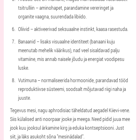
tsitrulliin – aminohapet, parandamine vereringet ja
organite vaagna, suurendada libiido.
Oliivid – aktiveerivad seksuaalne instinkt, kaasa rasestuda.
Banaanid – lisaks visuaalne identiteet (banaani kuju
meenutab mehelik väärikus), nad veel sisaldavad palju
vitamiine, mis annab naisele jõudu ja energiat voodipesu
luske.
Vutimuna – normaliseerida hormoonide, parandavad tööd
reproduktiivse süsteemi, soodsalt mõjutavad riigi naha ja
juuste.
Tegevus mesi, nagu aphrodisiac täheldatud aegadel Kiievi-vene.
Siis külalised anti noorpaar jooke ja meega. Need pidid juua mee
jook kuu jooksul ärkamine kirg ja eduka kontseptsiooni. Just
siit, ja läks asukoht sõna "mesinädalad".