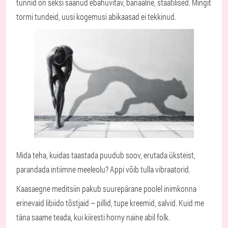
tunnid on seksi saanud ebahuvitav, banaalne, staatilised. Mingit
tormi tundeid, uusi kogemusi abikaasad ei tekkinud.
Mida teha, kuidas taastada puudub soov, erutada üksteist,
parandada intiimne meeleolu? Appi võib tulla vibraatorid.
Kaasaegne meditsiin pakub suurepärane poolel inimkonna
erinevaid libiido tõstjaid – pillid, tupe kreemid, salvid. Kuid me
täna saame teada, kui kiiresti horny naine abil folk.