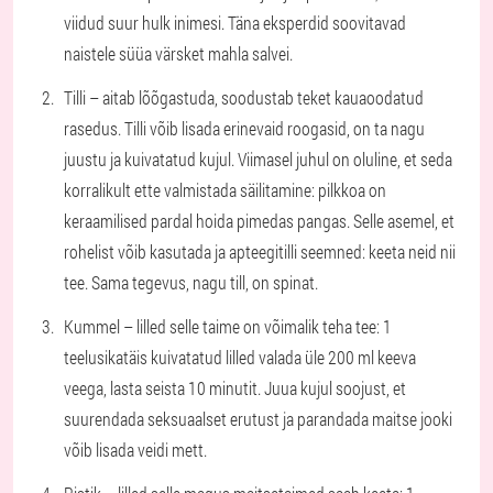
viidud suur hulk inimesi. Täna eksperdid soovitavad
naistele süüa värsket mahla salvei.
Tilli – aitab lõõgastuda, soodustab teket kauaoodatud
rasedus. Tilli võib lisada erinevaid roogasid, on ta nagu
juustu ja kuivatatud kujul. Viimasel juhul on oluline, et seda
korralikult ette valmistada säilitamine: pilkkoa on
keraamilised pardal hoida pimedas pangas. Selle asemel, et
rohelist võib kasutada ja apteegitilli seemned: keeta neid nii
tee. Sama tegevus, nagu till, on spinat.
Kummel – lilled selle taime on võimalik teha tee: 1
teelusikatäis kuivatatud lilled valada üle 200 ml keeva
veega, lasta seista 10 minutit. Juua kujul soojust, et
suurendada seksuaalset erutust ja parandada maitse jooki
võib lisada veidi mett.