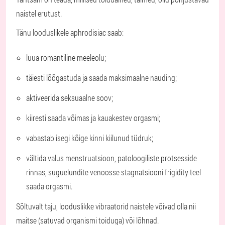
naistel erutust.
Tänu looduslikele aphrodisiac saab:
luua romantiline meeleolu;
täiesti lõõgastuda ja saada maksimaalne nauding;
aktiveerida seksuaalne soov;
kiiresti saada võimas ja kauakestev orgasmi;
vabastab isegi kõige kinni kiilunud tüdruk;
vältida valus menstruatsioon, patoloogiliste protsesside
rinnas, suguelundite venoosse stagnatsiooni frigidity teel
saada orgasmi.
Sõltuvalt taju, looduslikke vibraatorid naistele võivad olla nii
maitse (satuvad organismi toiduga) või lõhnad.