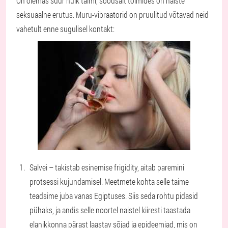
On olemas suur hulk taimi, soodsalt toimides on naiste
seksuaalne erutus. Muru-vibraatorid on pruulitud võtavad neid
vahetult enne sugulisel kontakt:
Salvei – takistab esinemise frigidity, aitab paremini
protsessi kujundamisel. Meetmete kohta selle taime
teadsime juba vanas Egiptuses. Siis seda rohtu pidasid
pühaks, ja andis selle noortel naistel kiiresti taastada
elanikkonna pärast laastav sõjad ja epideemiad, mis on