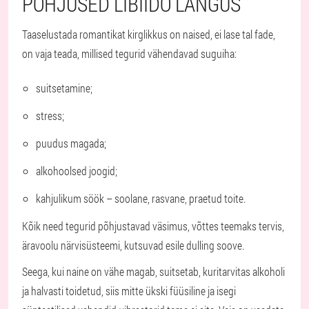
PÕHJUSED LIBIIDO LANGUS
Taaselustada romantikat kirglikkus on naised, ei lase tal fade,
on vaja teada, millised tegurid vähendavad suguiha:
suitsetamine;
stress;
puudus magada;
alkohoolsed joogid;
kahjulikum söök – soolane, rasvane, praetud toite.
Kõik need tegurid põhjustavad väsimus, võttes teemaks tervis,
äravoolu närvisüsteemi, kutsuvad esile dulling soove.
Seega, kui naine on vähe magab, suitsetab, kuritarvitas alkoholi
ja halvasti toidetud, siis mitte ükski füüsiline ja isegi