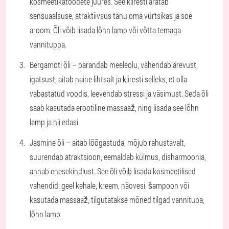
kosmeetikatoodete juures. See kiiresti äratab
sensuaalsuse, atraktiivsus tänu oma vürtsikas ja soe
aroom. Õli võib lisada lõhn lamp või võtta temaga
vannituppa.
Bergamoti õli – parandab meeleolu, vähendab ärevust,
igatsust, aitab naine lihtsalt ja kiiresti selleks, et olla
vabastatud voodis, leevendab stressi ja väsimust. Seda õli
saab kasutada erootiline massaaž, ning lisada see lõhn
lamp ja nii edasi
Jasmine õli – aitab lõõgastuda, mõjub rahustavalt,
suurendab atraktsioon, eemaldab külmus, disharmoonia,
annab enesekindlust. See õli võib lisada kosmeetilised
vahendid: geel kehale, kreem, näovesi, šampoon või
kasutada massaaž, tilgutatakse mõned tilgad vannituba,
lõhn lamp.