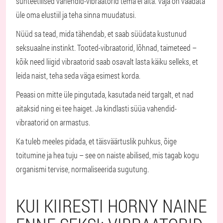
sünteetilised vahendid-vibraatorid tema ei aita. Vaja on vaadata
üle oma elustiil ja teha sinna muudatusi.
Nüüd sa tead, mida tähendab, et saab süüdata kustunud
seksuaalne instinkt. Tooted-vibraatorid, lõhnad, taimeteed –
kõik need liigid vibraatorid saab osavalt lasta käiku selleks, et
leida naist, teha seda väga esimest korda.
Peaasi on mitte üle pingutada, kasutada neid targalt, et nad
aitaksid ning ei tee haiget. Ja kindlasti süüa vahendid-
vibraatorid on armastus.
Ka tuleb meeles pidada, et täisväärtuslik puhkus, õige
toitumine ja hea tuju – see on naiste abilised, mis tagab kogu
organismi tervise, normaliseerida sugutung.
KUI KIIRESTI HORNY NAINE