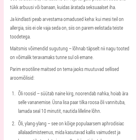
tükk arbuusi või banaan, kuidas äratada seksuaalset iha.
Ja kindlasti peab arvestama omadused keha: kui mesi teil on
allergia, siis ei ole vaja seda on, siis on parem eelistada teiste
toodetega.
Maitsmis võimendid sugutung – lõhnab täpselt nii nagu tooted
on võimalik teravamaks tunne sul oli emane.
Parim erootiline maitsed on tema jaoks muutuvad sellised
aroomiõlisid:
Õli roosid – süütab naine kirg, noorendab nahka, hoiab ära
selle vananemise. Üsna lisa paar tilka roosa õli vannituba,
lamada seal 10 minutit, nautida lilleline lõhn.
Õli, ylang-ylang – see on kõige populaarsem aphrodisiac
allalaadimisteenus, mida kasutavad kallis vaimudest ja