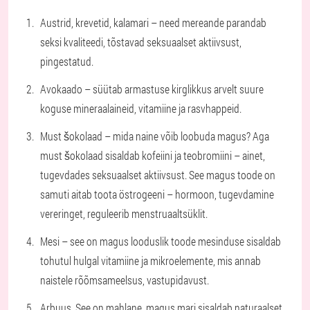
Austrid, krevetid, kalamari – need mereande parandab
seksi kvaliteedi, tõstavad seksuaalset aktiivsust,
pingestatud.
Avokaado – süütab armastuse kirglikkus arvelt suure
koguse mineraalaineid, vitamiine ja rasvhappeid.
Must šokolaad – mida naine võib loobuda magus? Aga
must šokolaad sisaldab kofeiini ja teobromiini – ainet,
tugevdades seksuaalset aktiivsust. See magus toode on
samuti aitab toota östrogeeni – hormoon, tugevdamine
vereringet, reguleerib menstruaaltsüklit.
Mesi – see on magus looduslik toode mesinduse sisaldab
tohutul hulgal vitamiine ja mikroelemente, mis annab
naistele rõõmsameelsus, vastupidavust.
Arbuus. See on mahlane, magus mari sisaldab naturaalset