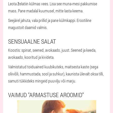
Leota želatiin külmas vees. Lisa see muna-mesi pakkumise
mass. Pane madalal kuumusel, mitte lasta keema.
Seejärel jahuta, vala prillid ja pane külmkappi. Erootiline
magustoit daamid valmis.
SENSUAALNE SALAT
Koostis: spinat, seened, avokaado, juust. Seened ja keeda,
avokaado, kooritud ja kivideta.
Valmistatud toiduained kuubikuteks, maitsesta kaste (sega
oliiviõli, hammustada, sool ja suhkur), kaunista ülevalt oksa tilli,
samuti tükkideks mingeid puuvilju või marju.
VAIMUD "ARMASTUSE AROOMID"