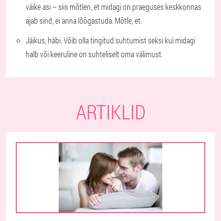
väike asi – siis mõtlen, et midagi on praeguses keskkonnas
ajab sind, ei anna lõõgastuda. Mõtle, et.
Jäikus, häbi. Võib olla tingitud suhtumist seksi kui midagi
halb või keeruline on suhteliselt oma välimust.
ARTIKLID