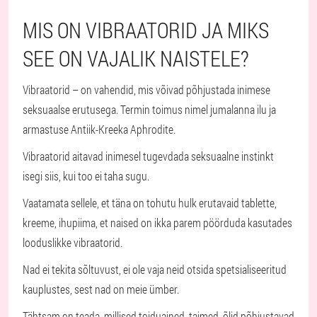
MIS ON VIBRAATORID JA MIKS
SEE ON VAJALIK NAISTELE?
Vibraatorid – on vahendid, mis võivad põhjustada inimese
seksuaalse erutusega. Termin toimus nimel jumalanna ilu ja
armastuse Antiik-Kreeka Aphrodite.
Vibraatorid aitavad inimesel tugevdada seksuaalne instinkt
isegi siis, kui too ei taha sugu.
Vaatamata sellele, et täna on tohutu hulk erutavaid tablette,
kreeme, ihupiima, et naised on ikka parem pöörduda kasutades
looduslikke vibraatorid.
Nad ei tekita sõltuvust, ei ole vaja neid otsida spetsialiseeritud
kauplustes, sest nad on meie ümber.
Tähtsam on teada, millised toiduained, taimed, õlid põhjustavad