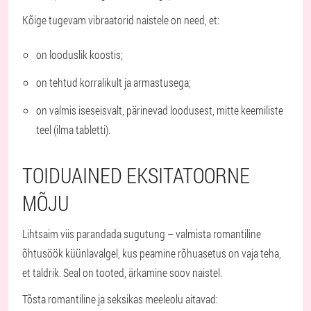
Kõige tugevam vibraatorid naistele on need, et:
on looduslik koostis;
on tehtud korralikult ja armastusega;
on valmis iseseisvalt, pärinevad loodusest, mitte keemiliste
teel (ilma tabletti).
TOIDUAINED EKSITATOORNE
MÕJU
Lihtsaim viis parandada sugutung – valmista romantiline
õhtusöök küünlavalgel, kus peamine rõhuasetus on vaja teha,
et taldrik. Seal on tooted, ärkamine soov naistel.
Tõsta romantiline ja seksikas meeleolu aitavad: