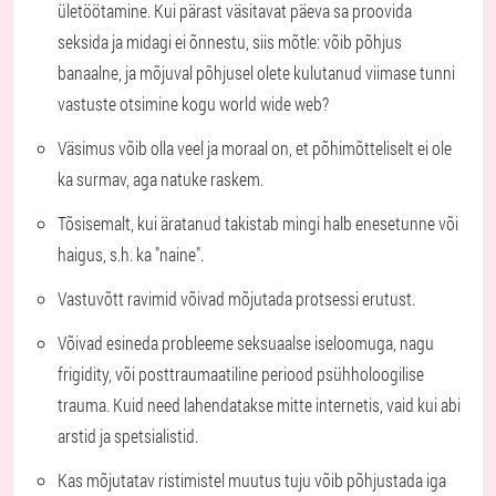
ületöötamine. Kui pärast väsitavat päeva sa proovida
seksida ja midagi ei õnnestu, siis mõtle: võib põhjus
banaalne, ja mõjuval põhjusel olete kulutanud viimase tunni
vastuste otsimine kogu world wide web?
Väsimus võib olla veel ja moraal on, et põhimõtteliselt ei ole
ka surmav, aga natuke raskem.
Tõsisemalt, kui äratanud takistab mingi halb enesetunne või
haigus, s.h. ka "naine".
Vastuvõtt ravimid võivad mõjutada protsessi erutust.
Võivad esineda probleeme seksuaalse iseloomuga, nagu
frigidity, või posttraumaatiline periood psühholoogilise
trauma. Kuid need lahendatakse mitte internetis, vaid kui abi
arstid ja spetsialistid.
Kas mõjutatav ristimistel muutus tuju võib põhjustada iga