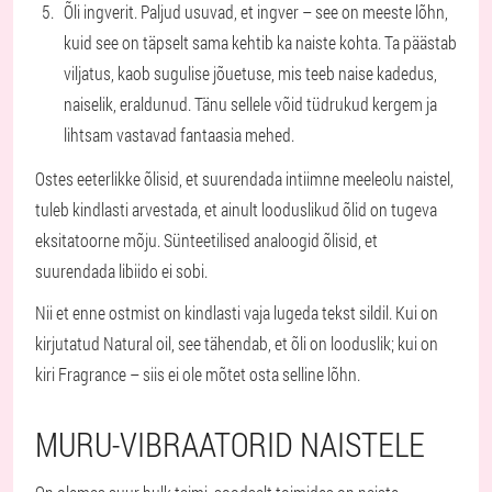
Õli ingverit. Paljud usuvad, et ingver – see on meeste lõhn,
kuid see on täpselt sama kehtib ka naiste kohta. Ta päästab
viljatus, kaob sugulise jõuetuse, mis teeb naise kadedus,
naiselik, eraldunud. Tänu sellele võid tüdrukud kergem ja
lihtsam vastavad fantaasia mehed.
Ostes eeterlikke õlisid, et suurendada intiimne meeleolu naistel,
tuleb kindlasti arvestada, et ainult looduslikud õlid on tugeva
eksitatoorne mõju. Sünteetilised analoogid õlisid, et
suurendada libiido ei sobi.
Nii et enne ostmist on kindlasti vaja lugeda tekst sildil. Kui on
kirjutatud Natural oil, see tähendab, et õli on looduslik; kui on
kiri Fragrance – siis ei ole mõtet osta selline lõhn.
MURU-VIBRAATORID NAISTELE