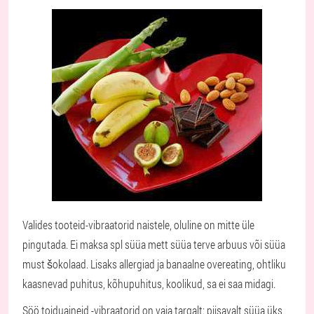
Valides tooteid-vibraatorid naistele, oluline on mitte üle
pingutada. Ei maksa spl süüa mett süüa terve arbuus või süüa
must šokolaad. Lisaks allergiad ja banaalne overeating, ohtliku
kaasnevad puhitus, kõhupuhitus, koolikud, sa ei saa midagi.
Söö toiduaineid,-vibraatorid on vaja targalt: piisavalt süüa üks