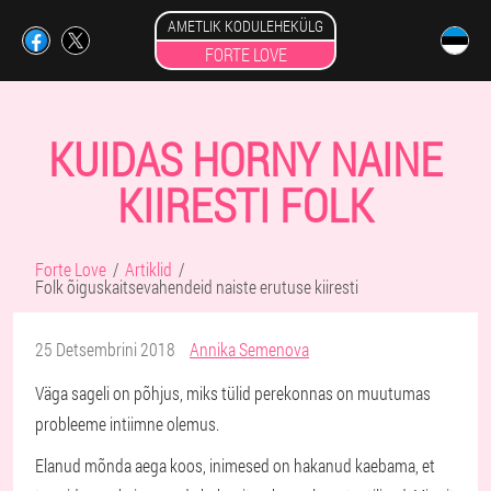
AMETLIK KODULEHEKÜLG
FORTE LOVE
KUIDAS HORNY NAINE
KIIRESTI FOLK
Forte Love
Artiklid
Folk õiguskaitsevahendeid naiste erutuse kiiresti
25 Detsembrini 2018
Annika Semenova
Väga sageli on põhjus, miks tülid perekonnas on muutumas
probleeme intiimne olemus.
Elanud mõnda aega koos, inimesed on hakanud kaebama, et