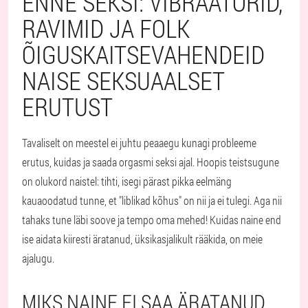
ENNE SEKSI: VIBRAATORID,
RAVIMID JA FOLK
ÕIGUSKAITSEVAHENDEID
NAISE SEKSUAALSET
ERUTUST
Tavaliselt on meestel ei juhtu peaaegu kunagi probleeme
erutus, kuidas ja saada orgasmi seksi ajal. Hoopis teistsugune
on olukord naistel: tihti, isegi pärast pikka eelmäng
kauaoodatud tunne, et "liblikad kõhus" on nii ja ei tulegi. Aga nii
tahaks tune läbi soove ja tempo oma mehed! Kuidas naine end
ise aidata kiiresti äratanud, üksikasjalikult rääkida, on meie
ajalugu.
MIKS NAINE EI SAA ÄRATANUD