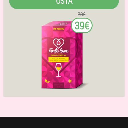
OSTA
78€
39€