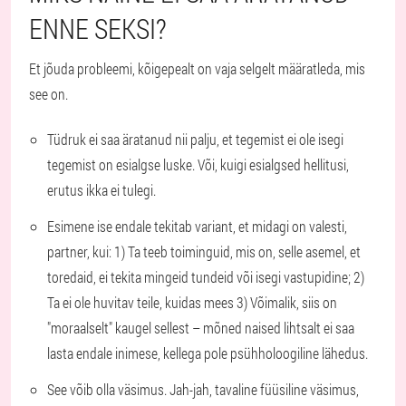
ENNE SEKSI?
Et jõuda probleemi, kõigepealt on vaja selgelt määratleda, mis
see on.
Tüdruk ei saa äratanud nii palju, et tegemist ei ole isegi
tegemist on esialgse luske. Või, kuigi esialgsed hellitusi,
erutus ikka ei tulegi.
Esimene ise endale tekitab variant, et midagi on valesti,
partner, kui: 1) Ta teeb toiminguid, mis on, selle asemel, et
toredaid, ei tekita mingeid tundeid või isegi vastupidine; 2)
Ta ei ole huvitav teile, kuidas mees 3) Võimalik, siis on
"moraalselt" kaugel sellest – mõned naised lihtsalt ei saa
lasta endale inimese, kellega pole psühholoogiline lähedus.
See võib olla väsimus. Jah-jah, tavaline füüsiline väsimus,