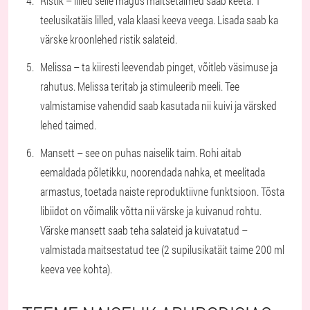
Ristik – lilled selle magus maitsetaimed saab keeta: 1
teelusikatäis lilled, vala klaasi keeva veega. Lisada saab ka
värske kroonlehed ristik salateid.
Melissa – ta kiiresti leevendab pinget, võitleb väsimuse ja
rahutus. Melissa teritab ja stimuleerib meeli. Tee
valmistamise vahendid saab kasutada nii kuivi ja värsked
lehed taimed.
Mansett – see on puhas naiselik taim. Rohi aitab
eemaldada põletikku, noorendada nahka, et meelitada
armastus, toetada naiste reproduktiivne funktsioon. Tõsta
libiidot on võimalik võtta nii värske ja kuivanud rohtu.
Värske mansett saab teha salateid ja kuivatatud –
valmistada maitsestatud tee (2 supilusikatäit taime 200 ml
keeva vee kohta).