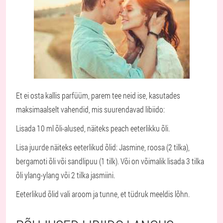
Et ei osta kallis parfüüm, parem tee neid ise, kasutades
maksimaalselt vahendid, mis suurendavad libiido:
Lisada 10 ml õli-alused, näiteks peach eeterlikku õli.
Lisa juurde näiteks eeterlikud õlid: Jasmine, roosa (2 tilka),
bergamoti õli või sandlipuu (1 tilk). Või on võimalik lisada 3 tilka
õli ylang-ylang või 2 tilka jasmiini.
Eeterlikud õlid vali aroom ja tunne, et tüdruk meeldis lõhn.